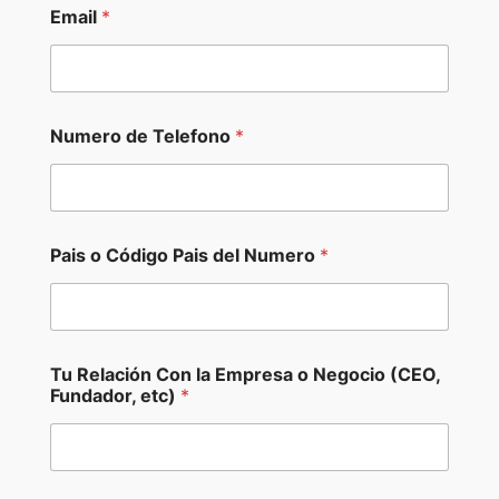
Email
*
o
Numero de Telefono
*
N
e
g
o
c
i
Pais o Código Pais del Numero
*
o
N
e
g
o
c
Tu Relación Con la Empresa o Negocio (CEO,
i
Fundador, etc)
*
o