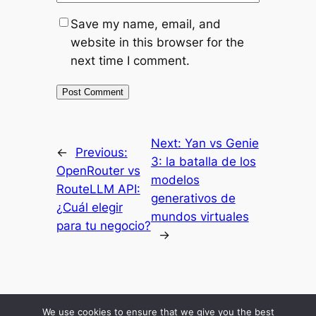
Save my name, email, and
website in this browser for the
next time I comment.
Next:
Yan vs Genie
←
Previous:
3: la batalla de los
OpenRouter vs
modelos
RouteLLM API:
generativos de
¿Cuál elegir
mundos virtuales
para tu negocio?
→
Inicio
Resultados
Mis Secretos
Blog Economico
Podcast
About Me
We use cookies to ensure that we give you the best