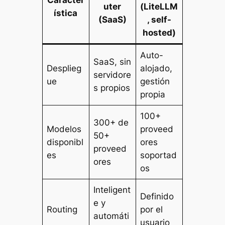
uter
(LiteLLM
ística
(SaaS)
, self-
hosted)
Auto-
SaaS, sin
Desplieg
alojado,
servidore
ue
gestión
s propios
propia
100+
300+ de
Modelos
proveed
50+
disponibl
ores
proveed
es
soportad
ores
os
Inteligent
Definido
e y
Routing
por el
automáti
usuario