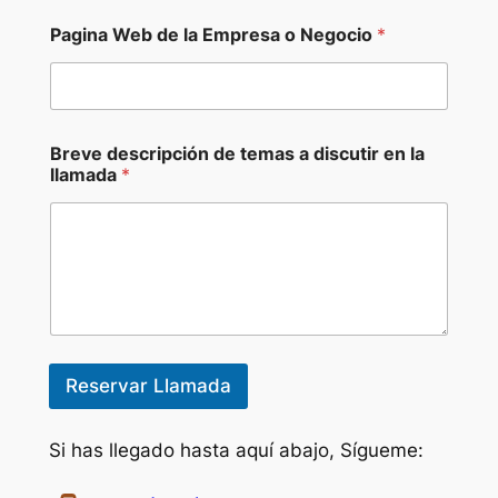
i
o
Pagina Web de la Empresa o Negocio
*
F
u
n
d
a
d
Breve descripción de temas a discutir en la
o
llamada
*
r
,
Reservar Llamada
Si has llegado hasta aquí abajo, Sígueme: