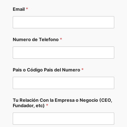
Email
*
Numero de Telefono
*
Pais o Código Pais del Numero
*
*
Tu Relación Con la Empresa o Negocio (CEO,
N
Fundador, etc)
*
e
g
o
c