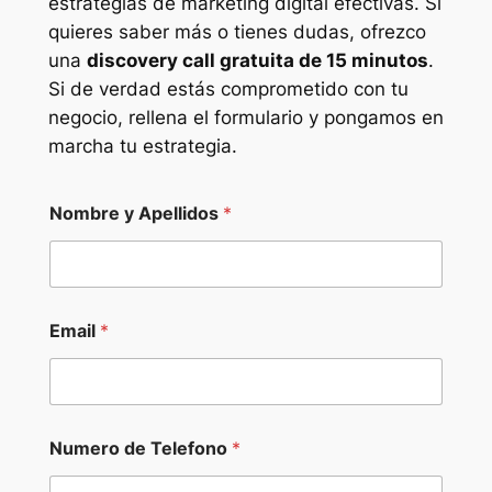
estrategias de marketing digital efectivas. Si
quieres saber más o tienes dudas, ofrezco
una
discovery call gratuita de 15 minutos
.
Si de verdad estás comprometido con tu
negocio, rellena el formulario y pongamos en
marcha tu estrategia.
*
Nombre y Apellidos
*
d
e
l
l
l
a
Email
*
m
a
d
a
Numero de Telefono
*