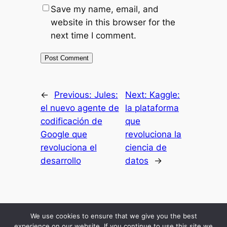
Save my name, email, and
website in this browser for the
next time I comment.
←
Previous:
Jules:
Next:
Kaggle:
el nuevo agente de
la plataforma
codificación de
que
Google que
revoluciona la
revoluciona el
ciencia de
desarrollo
datos
→
Inicio
Resultados
Mis Secretos
Blog Economico
Podcast
About Me
We use cookies to ensure that we give you the best
Comunidad
experience on our website. If you continue to use this site we