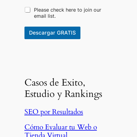
M
Please check here to join our
a
email list.
r
k
e
Descargar GRATIS
t
i
n
g
e
m
a
i
Casos de Exito,
l
c
Estudio y Rankings
o
n
s
SEO por Resultados
e
n
t
Cómo Evaluar tu Web o
*
Tienda Virtual