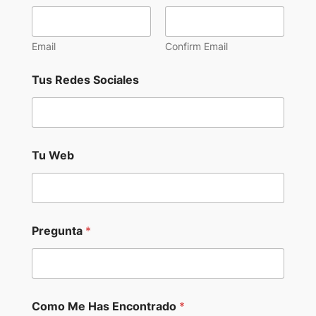
t
r
a
Email
Confirm Email
d
o
S
Tus Redes Sociales
o
c
i
a
l
Tu Web
e
s
Pregunta
*
Como Me Has Encontrado
*