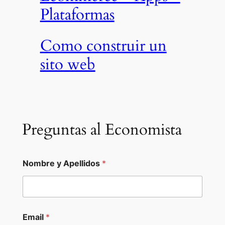
Plataformas
Como construir un
sito web
Preguntas al Economista
H
Nombre y Apellidos
*
a
s
E
n
c
o
Email
*
n