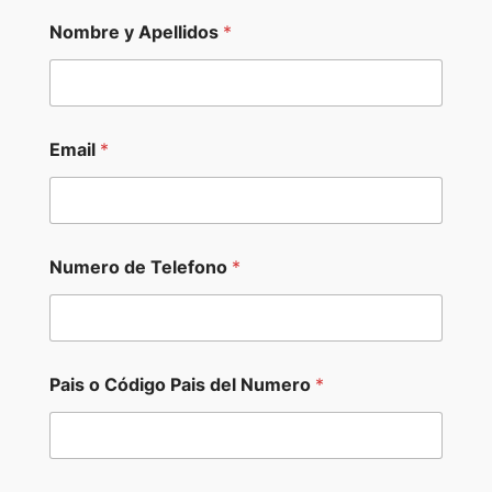
Nombre y Apellidos
*
Email
*
Numero de Telefono
*
l
Pais o Código Pais del Numero
*
a
*
o