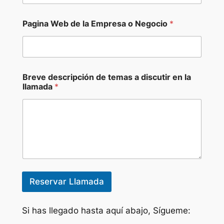
o
Pagina Web de la Empresa o Negocio
*
E
m
a
i
l
P
Breve descripción de temas a discutir en la
a
llamada
*
i
s
Reservar Llamada
Si has llegado hasta aquí abajo, Sígueme: