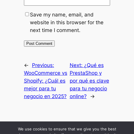
Save my name, email, and
website in this browser for the
next time I comment.
←
Previous:
Next:
¿Qué es
WooCommerce vs
PrestaShop y
Shopify: ¿Cuál es
por qué es clave
mejor para tu
para tu negocio
negocio en 2025?
online?
→
Inicio
Resultados
Mis Secretos
Blog Economico
Podcast
About Me
We use cookies to ensure that we give you the best