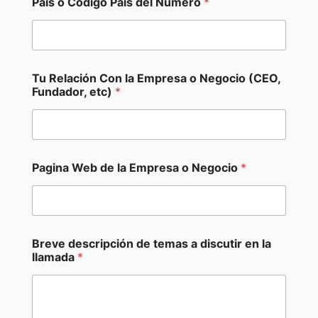
Pais o Código Pais del Numero
*
N
Tu Relación Con la Empresa o Negocio (CEO,
e
Fundador, etc)
*
g
o
c
i
o
d
Pagina Web de la Empresa o Negocio
*
e
s
c
r
i
p
Breve descripción de temas a discutir en la
c
llamada
*
i
ó
n
P