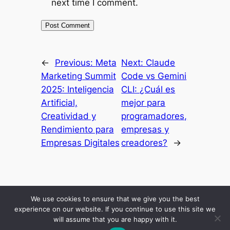
next time I comment.
←
Previous:
Meta
Next:
Claude
Marketing Summit
Code vs Gemini
2025: Inteligencia
CLI: ¿Cuál es
Artificial,
mejor para
Creatividad y
programadores,
Rendimiento para
empresas y
Empresas Digitales
creadores?
→
Inicio
Resultados
Mis Secretos
Blog Economico
Podcast
About Me
We use cookies to ensure that we give you the best
Comunidad
experience on our website. If you continue to use this site we
will assume that you are happy with it.