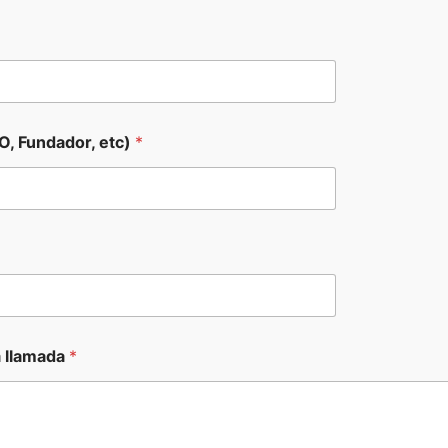
O, Fundador, etc)
*
a llamada
*