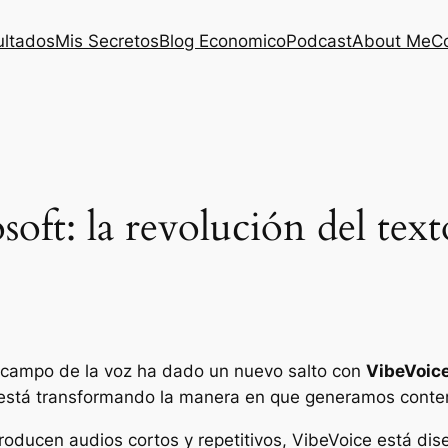
ultados
Mis Secretos
Blog Economico
Podcast
About Me
C
oft: la revolución del text
 el campo de la voz ha dado un nuevo salto con
VibeVoic
 está transformando la manera en que generamos conte
roducen audios cortos y repetitivos, VibeVoice está di