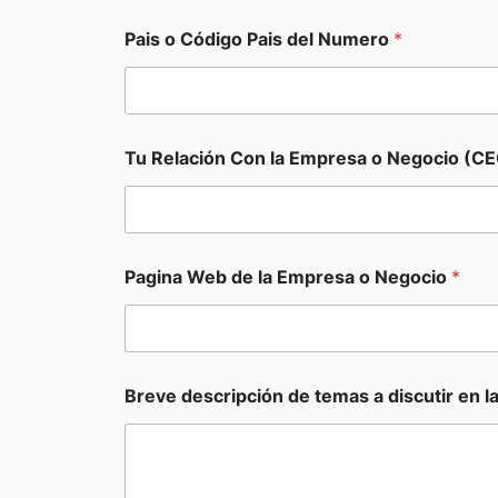
l
Pais o Código Pais del Numero
*
a
d
e
l
T
e
Tu Relación Con la Empresa o Negocio (CE
l
e
f
o
n
o
Pagina Web de la Empresa o Negocio
*
Breve descripción de temas a discutir en l