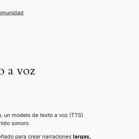
omunidad
o a voz
e
, un modelo de texto a voz (TTS)
nido sonoro.
señado para crear narraciones
largas,