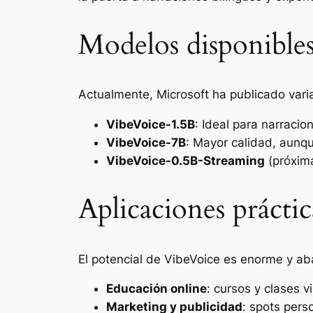
Modelos disponible
Actualmente, Microsoft ha publicado varia
VibeVoice-1.5B
: Ideal para narracio
VibeVoice-7B
: Mayor calidad, aunqu
VibeVoice-0.5B-Streaming
(próxima
Aplicaciones práctic
El potencial de VibeVoice es enorme y aba
Educación online
: cursos y clases v
Marketing y publicidad
: spots pers