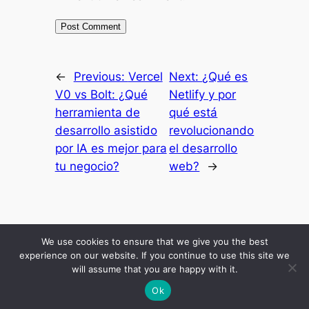
←
Previous:
Vercel
Next:
¿Qué es
V0 vs Bolt: ¿Qué
Netlify y por
herramienta de
qué está
desarrollo asistido
revolucionando
por IA es mejor para
el desarrollo
tu negocio?
web?
→
Inicio
Resultados
Mis Secretos
Blog Economico
Podcast
About Me
We use cookies to ensure that we give you the best
Comunidad
experience on our website. If you continue to use this site we
will assume that you are happy with it.
Ok