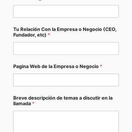
C
Tu Relación Con la Empresa o Negocio (CEO,
ó
Fundador, etc)
*
d
i
g
o
B
r
Pagina Web de la Empresa o Negocio
*
e
v
e
B
r
e
Breve descripción de temas a discutir en la
v
llamada
*
e