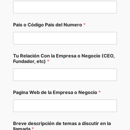
E
Pais o Código Pais del Numero
*
m
p
r
e
s
a
Tu Relación Con la Empresa o Negocio (CEO,
B
Fundador, etc)
*
r
e
v
e
d
e
Pagina Web de la Empresa o Negocio
*
s
c
r
i
p
Breve descripción de temas a discutir en la
c
llamada
*