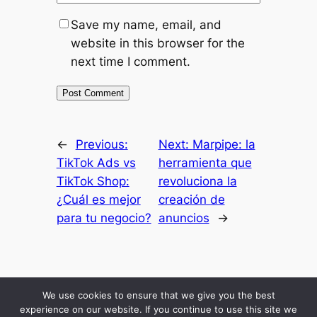
Save my name, email, and
website in this browser for the
next time I comment.
←
Previous:
Next:
Marpipe: la
TikTok Ads vs
herramienta que
TikTok Shop:
revoluciona la
¿Cuál es mejor
creación de
para tu negocio?
anuncios
→
Inicio
Resultados
Mis Secretos
Blog Economico
Podcast
About Me
We use cookies to ensure that we give you the best
Comunidad
experience on our website. If you continue to use this site we