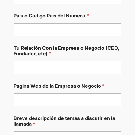
*
Pais o Código Pais del Numero
*
N
u
m
e
r
o
Tu Relación Con la Empresa o Negocio (CEO,
d
Fundador, etc)
*
e
Pagina Web de la Empresa o Negocio
*
Breve descripción de temas a discutir en la
llamada
*