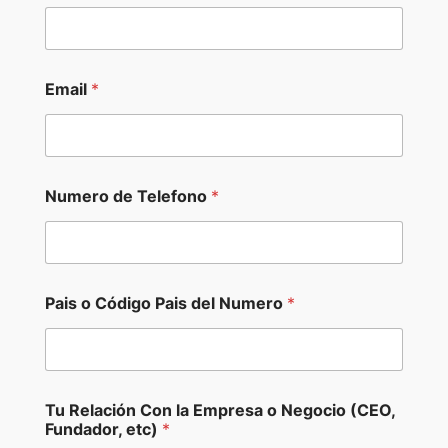
Email
*
*
Numero de Telefono
*
T
e
l
e
f
o
Pais o Código Pais del Numero
*
n
o
*
Tu Relación Con la Empresa o Negocio (CEO,
Fundador, etc)
*