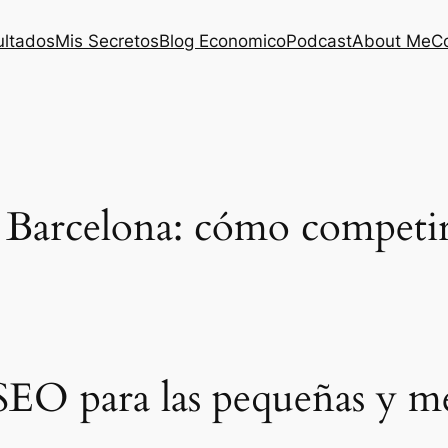
ultados
Mis Secretos
Blog Economico
Podcast
About Me
C
arcelona: cómo competir e
SEO para las pequeñas y m