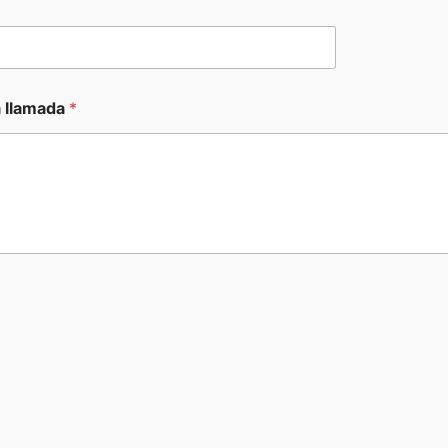
a llamada
*
: