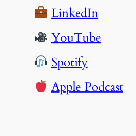
i
LinkedIn
s
YouTube
Spotify
Apple Podcast