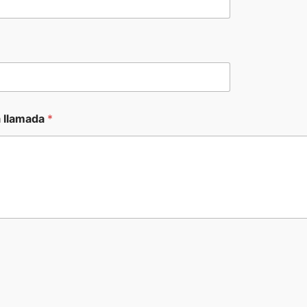
a llamada
*
: