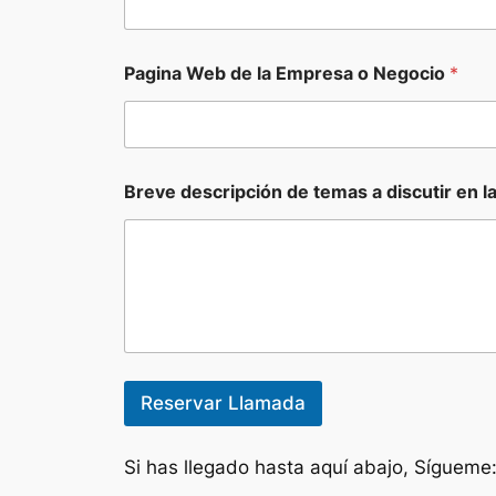
Pagina Web de la Empresa o Negocio
*
E
Breve descripción de temas a discutir en l
m
p
r
e
s
a
N
e
g
o
Reservar Llamada
c
i
o
Si has llegado hasta aquí abajo, Sígueme
P
a