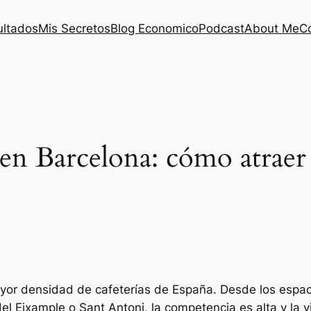
ultados
Mis Secretos
Blog Economico
Podcast
About Me
C
en Barcelona: cómo atraer 
yor densidad de cafeterías de España. Desde los espa
el Eixample o Sant Antoni, la competencia es alta y la v