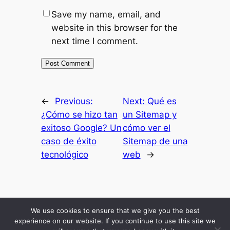
Save my name, email, and
website in this browser for the
next time I comment.
←
Previous:
Next:
Qué es
¿Cómo se hizo tan
un Sitemap y
exitoso Google? Un
cómo ver el
caso de éxito
Sitemap de una
tecnológico
web
→
Inicio
Resultados
Mis Secretos
Blog Economico
Podcast
About Me
We use cookies to ensure that we give you the best
Comunidad
experience on our website. If you continue to use this site we