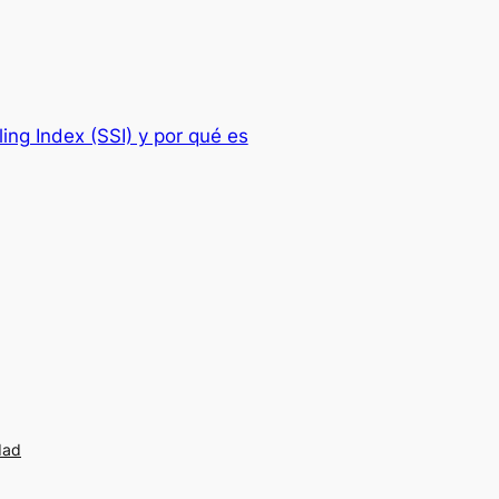
ling Index (SSI) y por qué es
dad