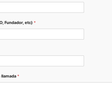
O, Fundador, etc)
*
a llamada
*