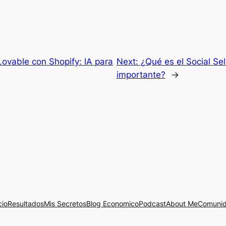
Lovable con Shopify: IA para
Next:
¿Qué es el Social Sel
importante?
→
cio
Resultados
Mis Secretos
Blog Economico
Podcast
About Me
Comuni