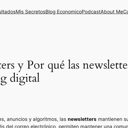
ultados
Mis Secretos
Blog Economico
Podcast
About Me
C
ers y Por qué las newslette
g digital
s, anuncios y algoritmos, las
newsletters
mantienen su
vés del correo electrónico, permiten mantener una comuni