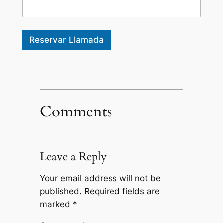
c
r
i
p
Reservar Llamada
c
i
ó
n
*
Comments
Leave a Reply
Your email address will not be
published.
Required fields are
marked
*