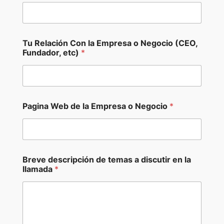
Tu Relación Con la Empresa o Negocio (CEO,
Fundador, etc)
*
Pagina Web de la Empresa o Negocio
*
t
Breve descripción de temas a discutir en la
e
llamada
*
m
a
s
d
e
s