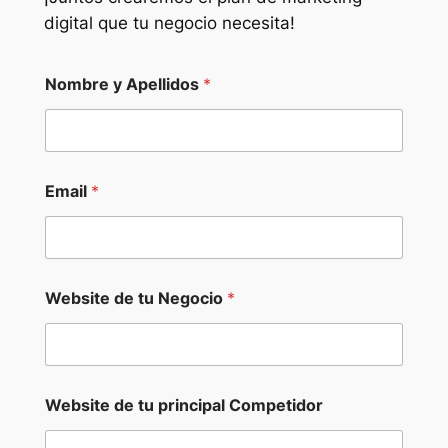
digital que tu negocio necesita!
W
Nombre y Apellidos
*
e
b
s
i
t
e
Email
*
d
e
C
o
m
p
Website de tu Negocio
*
e
t
i
d
o
Website de tu principal Competidor
r