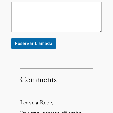
e
P
a
i
s
Reservar Llamada
Comments
Leave a Reply