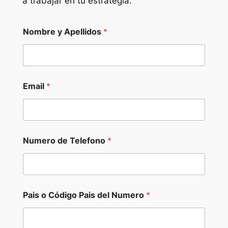
a trabajar en tu estrategia.
W
Nombre y Apellidos
*
e
b
*
N
o
m
Email
*
b
r
e
Numero de Telefono
*
Pais o Código Pais del Numero
*