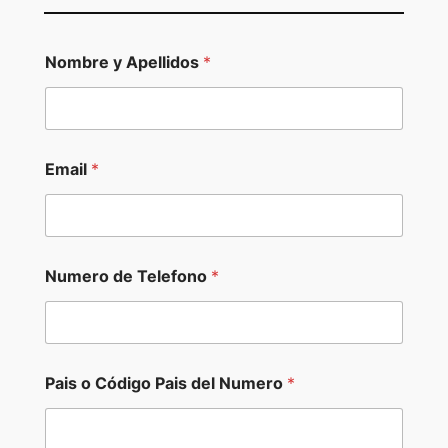
Nombre y Apellidos
*
Email
*
*
Numero de Telefono
*
d
i
s
c
u
t
Pais o Código Pais del Numero
*
i
r
N