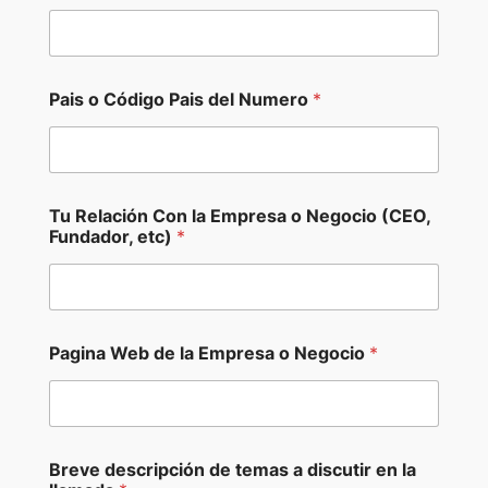
Pais o Código Pais del Numero
*
Tu Relación Con la Empresa o Negocio (CEO,
Fundador, etc)
*
d
Pagina Web de la Empresa o Negocio
*
e
s
c
r
i
p
Breve descripción de temas a discutir en la
c