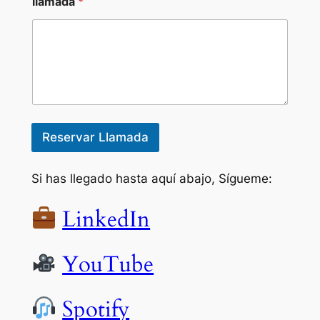
llamada
*
i
ó
n
P
a
i
s
d
e
Reservar Llamada
Si has llegado hasta aquí abajo, Sígueme:
LinkedIn
YouTube
Spotify