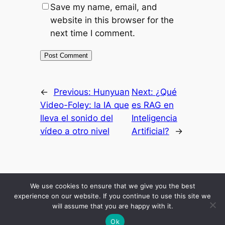
Save my name, email, and
website in this browser for the
next time I comment.
←
Previous:
Hunyuan
Next:
¿Qué
Video-Foley: la IA que
es RAG en
lleva el sonido del
Inteligencia
vídeo a otro nivel
Artificial?
→
Inicio
Resultados
Mis Secretos
Blog Economico
Podcast
About Me
We use cookies to ensure that we give you the best
Comunidad
experience on our website. If you continue to use this site we
will assume that you are happy with it.
Ok