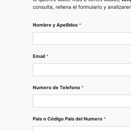
consulta, rellena el formulario y analizar
Nombre y Apellidos
*
Email
*
Numero de Telefono
*
e
Pais o Código Pais del Numero
*
n
E