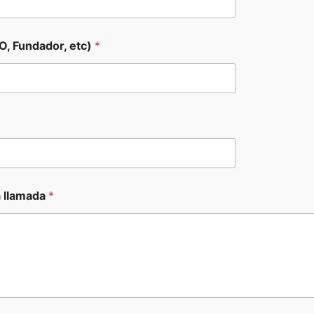
O, Fundador, etc)
*
a llamada
*