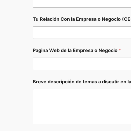
m
a
i
l
Tu Relación Con la Empresa o Negocio (CE
(
C
E
O
,
Pagina Web de la Empresa o Negocio
*
Breve descripción de temas a discutir en l