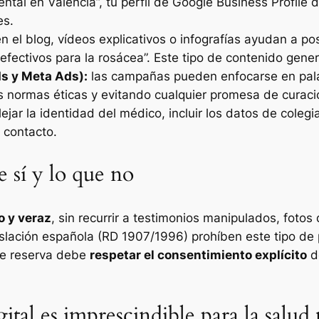
dental en Valencia”, tu perfil de Google Business Profile
es.
en el blog, vídeos explicativos o infografías ayudan a 
 efectivos para la rosácea”. Este tipo de contenido gene
s y Meta Ads):
las campañas pueden enfocarse en pala
s normas éticas y evitando cualquier promesa de curaci
ejar la identidad del médico, incluir los datos de coleg
o contacto.
e sí y lo que no
o y veraz
, sin recurrir a testimonios manipulados, foto
islación española (RD 1907/1996) prohíben este tipo de 
de reserva debe
respetar el consentimiento explícito
de
gital es imprescindible para la salu