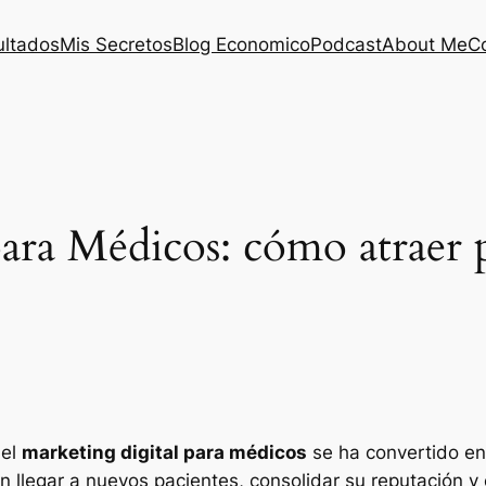
ultados
Mis Secretos
Blog Economico
Podcast
About Me
C
ara Médicos: cómo atraer 
 el
marketing digital para médicos
se ha convertido en
an llegar a nuevos pacientes, consolidar su reputación 