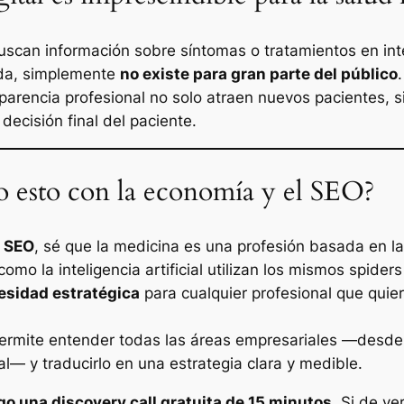
buscan información sobre síntomas o tratamientos en in
zada, simplemente
no existe para gran parte del público
.
sparencia profesional no solo atraen nuevos pacientes, 
decisión final del paciente.
o esto con la economía y el SEO?
r SEO
, sé que la medicina es una profesión basada en la
omo la inteligencia artificial utilizan los mismos
spiders
cesidad estratégica
para cualquier profesional que quier
mite entender todas las áreas empresariales —desde la
al— y traducirlo en una estrategia clara y medible.
go una discovery call gratuita de 15 minutos
. Si de v