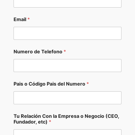
Email
*
Numero de Telefono
*
d
Pais o Código Pais del Numero
*
e
T
e
l
e
f
Tu Relación Con la Empresa o Negocio (CEO,
o
Fundador, etc)
*
n
o