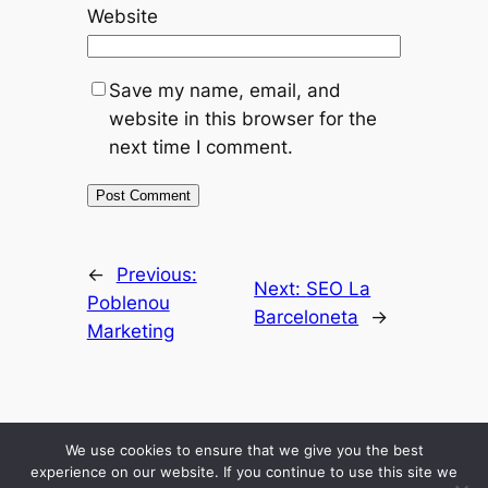
Website
Save my name, email, and
website in this browser for the
next time I comment.
←
Previous:
Next:
SEO La
Poblenou
Barceloneta
→
Marketing
Inicio
Resultados
Mis Secretos
Blog Economico
Podcast
About Me
We use cookies to ensure that we give you the best
Comunidad
experience on our website. If you continue to use this site we