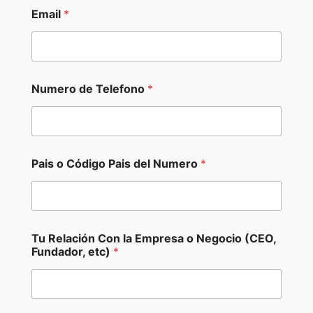
o
Email
*
d
e
l
R
e
l
Numero de Telefono
*
a
c
i
ó
n
Pais o Código Pais del Numero
*
Tu Relación Con la Empresa o Negocio (CEO,
Fundador, etc)
*