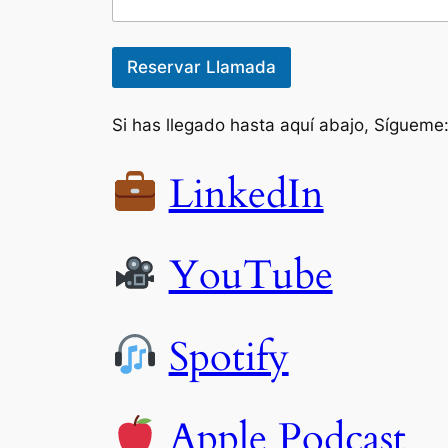
o
R
e
l
Reservar Llamada
a
c
i
Si has llegado hasta aquí abajo, Sígueme
ó
n
LinkedIn
YouTube
Spotify
Apple Podcast