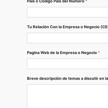
Pais o Código Pais del Numero
*
Tu Relación Con la Empresa o Negocio (CE
d
Pagina Web de la Empresa o Negocio
*
i
s
c
u
t
i
Breve descripción de temas a discutir en l
r
C
ó
d
i
g