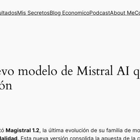
ultados
Mis Secretos
Blog Economico
Podcast
About Me
C
uevo modelo de Mistral AI
ión
tó
Magistral 1.2
, la última evolución de su familia de 
dalidad
. Esta nueva versión consolida la apuesta de l