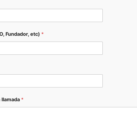
O, Fundador, etc)
*
a llamada
*