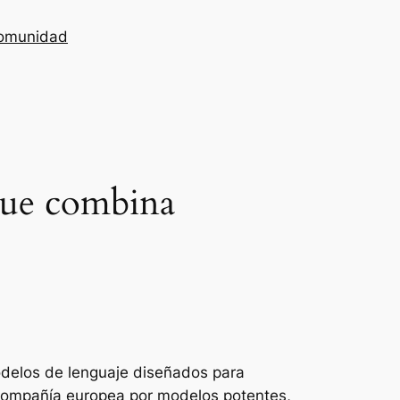
omunidad
 que combina
modelos de lenguaje diseñados para
a compañía europea por modelos potentes,