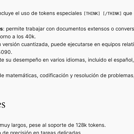
incluye el uso de tokens especiales
que 
[THINK] [/THINK]
ns
: permite trabajar con documentos extensos o conver
orno a los 40k.
su versión cuantizada, puede ejecutarse en equipos re
4090.
e su desempeño en varios idiomas, incluido el español, 
 de matemáticas, codificación y resolución de problemas
es
muy largos, pese al soporte de 128k tokens.
o de precisión en tareas delicadas.