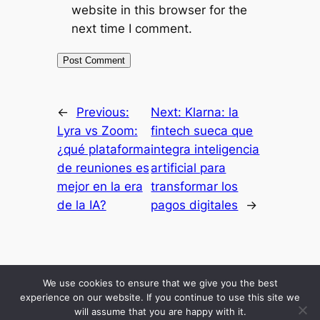
website in this browser for the
next time I comment.
←
Previous:
Next:
Klarna: la
Lyra vs Zoom:
fintech sueca que
¿qué plataforma
integra inteligencia
de reuniones es
artificial para
mejor en la era
transformar los
de la IA?
pagos digitales
→
Inicio
Resultados
Mis Secretos
Blog Economico
Podcast
About Me
We use cookies to ensure that we give you the best
Comunidad
experience on our website. If you continue to use this site we
will assume that you are happy with it.