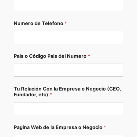
Numero de Telefono
*
Pais o Código Pais del Numero
*
d
Tu Relación Con la Empresa o Negocio (CEO,
e
Fundador, etc)
*
l
E
m
p
r
e
Pagina Web de la Empresa o Negocio
*
s
a