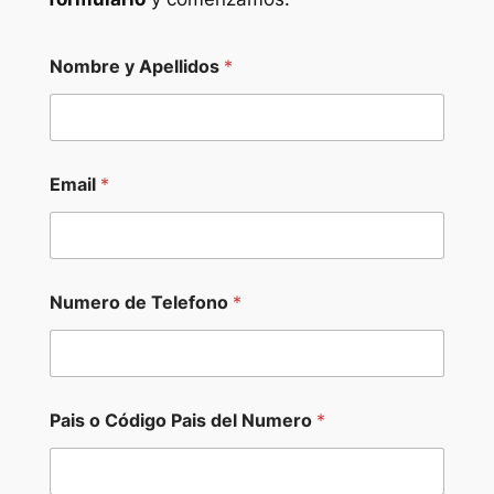
Nombre y Apellidos
*
Email
*
*
Numero de Telefono
*
N
o
m
b
r
e
Pais o Código Pais del Numero
*
E
m
p