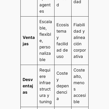
dad
agent
d
es
Escala
Ecosis
Fiabili
ble,
tema
dad y
flexibl
Venta
y
alinea
e,
jas
facilid
ción
perso
ad de
corpor
naliza
uso
ativa
ble
Requi
Coste
Coste
ere
alto,
Desv
y
infrae
meno
entaj
depen
struct
s
as
denci
ura y
accesi
a
tuning
ble