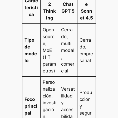
Carac
2
Chat
e
terísti
Think
GPT 5
Sonn
ca
ing
et 4.5
Open-
Cerra
sourc
do,
Tipo
Cerra
e,
multi
de
do,
MoE
modal
mode
empre
(1 T
,
lo
sarial
parám
comer
etros)
cial
Perso
naliza
Versat
Produ
ción,
ilidad
Foco
cción
investi
y
princi
y
gació
accesi
pal
seguri
n,
bilida