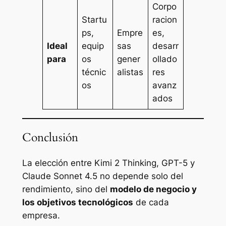
Corpo
Startu
racion
ps,
Empre
es,
Ideal
equip
sas
desarr
para
os
gener
ollado
técnic
alistas
res
os
avanz
ados
Conclusión
La elección entre Kimi 2 Thinking, GPT-5 y
Claude Sonnet 4.5 no depende solo del
rendimiento, sino del
modelo de negocio y
los objetivos tecnológicos
de cada
empresa.