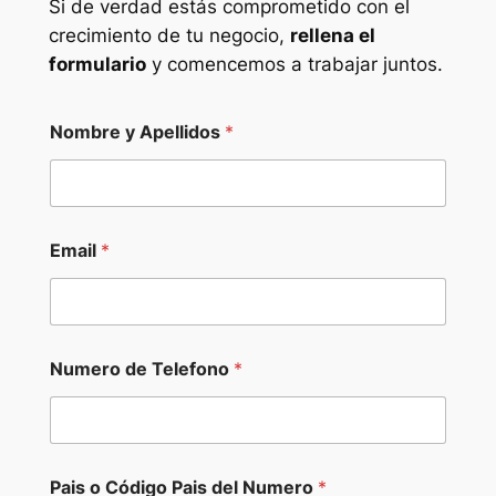
Si de verdad estás comprometido con el
crecimiento de tu negocio,
rellena el
formulario
y comencemos a trabajar juntos.
P
Nombre y Apellidos
*
a
g
i
n
a
l
Email
*
l
a
m
a
d
a
Numero de Telefono
*
R
e
l
a
c
Pais o Código Pais del Numero
*
i