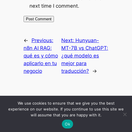
next time I comment.
←
Previous:
Next:
Hunyuan-
n8n AI RAG:
MT-7B vs ChatGPT:
qué es y cómo
¿qué modelo es
aplicarlo en tu
mejor para
negocio
traducción?
→
Inicio
Resultados
Mis Secretos
Blog Economico
Podcast
About Me
We use cookies to ensure that we give you the best
Comunidad
experience on our website. If you continue to use this site we
will assume that you are happy with it.
Ok