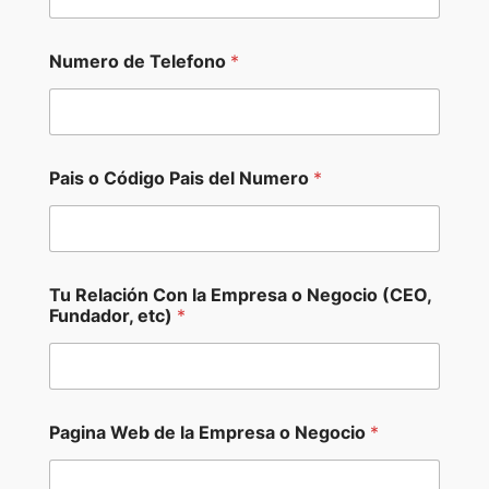
f
o
n
Numero de Telefono
*
o
*
d
e
Pais o Código Pais del Numero
*
Tu Relación Con la Empresa o Negocio (CEO,
Fundador, etc)
*
Pagina Web de la Empresa o Negocio
*