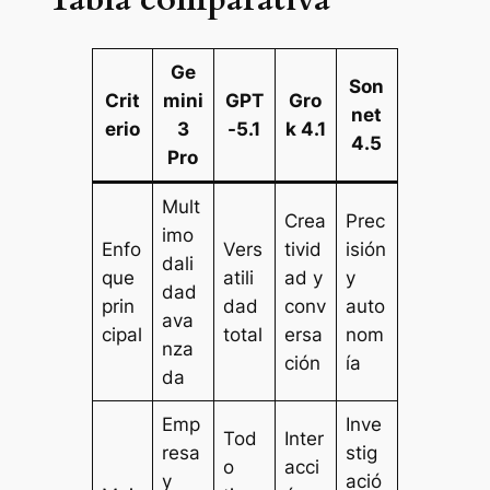
Ge
Son
Crit
mini
GPT
Gro
net
erio
3
-5.1
k 4.1
4.5
Pro
Mult
Crea
Prec
imo
Enfo
Vers
tivid
isión
dali
que
atili
ad y
y
dad
prin
dad
conv
auto
ava
cipal
total
ersa
nom
nza
ción
ía
da
Emp
Inve
Tod
Inter
resa
stig
o
acci
y
ació