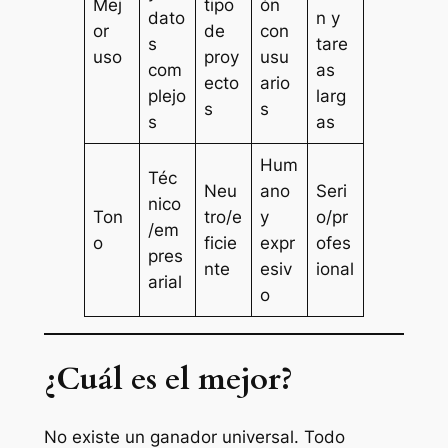
Mej
tipo
ón
dato
n y
or
de
con
s
tare
uso
proy
usu
com
as
ecto
ario
plejo
larg
s
s
s
as
Hum
Téc
Neu
ano
Seri
nico
Ton
tro/e
y
o/pr
/em
o
ficie
expr
ofes
pres
nte
esiv
ional
arial
o
¿Cuál es el mejor?
No existe un ganador universal. Todo