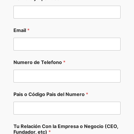
Email
*
*
Numero de Telefono
*
P
a
g
i
n
a
Pais o Código Pais del Numero
*
d
e
Tu Relación Con la Empresa o Negocio (CEO,
Fundador, etc)
*