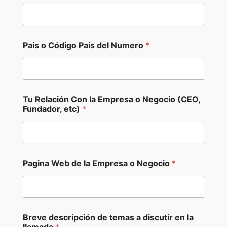
d
i
g
o
P
Pais o Código Pais del Numero
*
a
g
i
n
a
A
Tu Relación Con la Empresa o Negocio (CEO,
p
Fundador, etc)
*
e
l
l
i
d
Pagina Web de la Empresa o Negocio
*
o
s
Breve descripción de temas a discutir en la