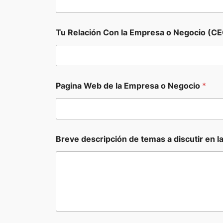
E
m
p
r
Tu Relación Con la Empresa o Negocio (CE
e
s
a
N
e
g
Pagina Web de la Empresa o Negocio
*
o
c
i
o
Breve descripción de temas a discutir en l