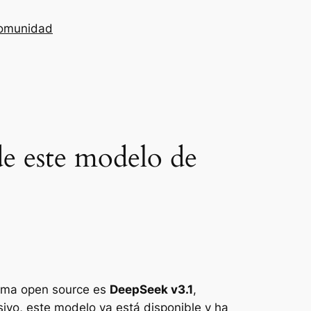
omunidad
de este modelo de
stema open source es
DeepSeek v3.1
,
vo, este modelo ya está disponible y ha