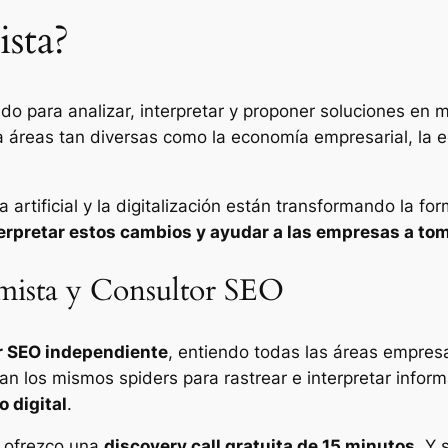
sta?
o para analizar, interpretar y proponer soluciones en m
 áreas tan diversas como la economía empresarial, la eco
ia artificial y la digitalización están transformando la
terpretar estos cambios y ayudar a las empresas a to
mista y Consultor SEO
r SEO independiente
, entiendo todas las áreas empresa
lizan los mismos
spiders
para rastrear e interpretar inform
 digital
.
e ofrezco una
discovery call gratuita de 15 minutos
. Y