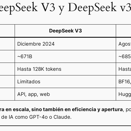
DeepSeek V3 y DeepSeek v3
DeepSeek V3
Diciembre 2024
Agos
~671B
~685
Hasta 128K tokens
Hast
Limitados
BF16
API, app, web
Hugg
a en escala, sino también en eficiencia y apertura
, p
s de IA como GPT-4o o Claude.