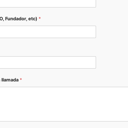
O, Fundador, etc)
*
a llamada
*