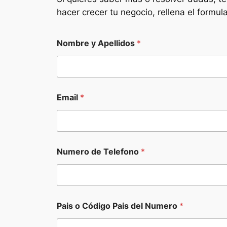
hacer crecer tu negocio, rellena el formu
Nombre y Apellidos
*
Email
*
Numero de Telefono
*
d
Pais o Código Pais del Numero
*
e
l