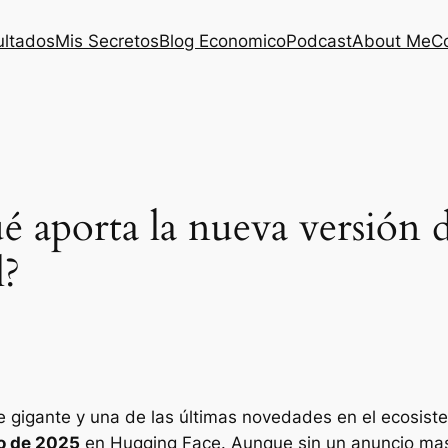
ultados
Mis Secretos
Blog Economico
Podcast
About Me
C
 aporta la nueva versión 
l?
 de gigante y una de las últimas novedades en el ecosi
o de 2025
en Hugging Face. Aunque sin un anuncio masi