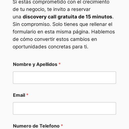
Si estás comprometido con el crecimiento
de tu negocio, te invito a reservar
una
discovery call gratuita de 15 minutos
.
Sin compromiso. Solo tienes que rellenar el
formulario en esta misma página. Hablemos
de cómo convertir estos cambios en
oportunidades concretas para ti.
*
Nombre y Apellidos
*
P
a
i
s
y
Email
*
Numero de Telefono
*