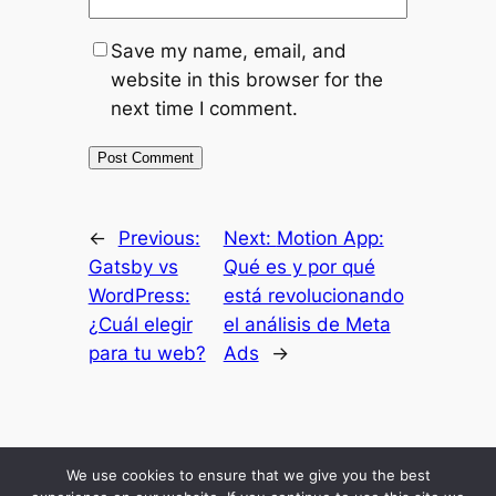
Save my name, email, and
website in this browser for the
next time I comment.
←
Previous:
Next:
Motion App:
Gatsby vs
Qué es y por qué
WordPress:
está revolucionando
¿Cuál elegir
el análisis de Meta
para tu web?
Ads
→
Inicio
Resultados
Mis Secretos
Blog Economico
Podcast
About Me
We use cookies to ensure that we give you the best
Comunidad