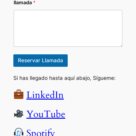
llamada
*
C
ó
d
i
g
o
*
Reservar Llamada
Si has llegado hasta aquí abajo, Sígueme:
LinkedIn
YouTube
Spotify