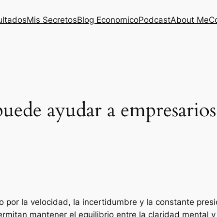
ultados
Mis Secretos
Blog Economico
Podcast
About Me
C
ede ayudar a empresarios 
 por la velocidad, la incertidumbre y la constante pres
rmitan mantener el equilibrio entre la claridad mental y