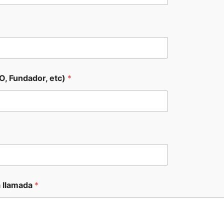
O, Fundador, etc)
*
a llamada
*