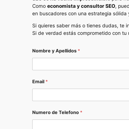
Como
economista y consultor SEO
, pued
en buscadores con una estrategia sólida 
Si quieres saber más o tienes dudas, te i
Si de verdad estás comprometido con tu
Nombre y Apellidos
*
l
Email
*
a
W
e
b
F
u
Numero de Telefono
*
n
d
a