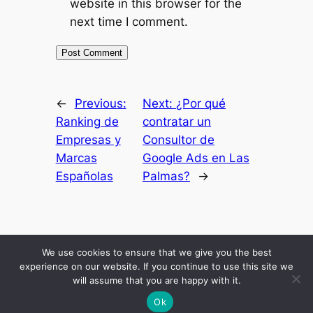
website in this browser for the
next time I comment.
←
Previous:
Next:
¿Por qué
Ranking de
contratar un
Empresas y
Consultor de
Marcas
Google Ads en Las
Españolas
Palmas?
→
Inicio
Resultados
Mis Secretos
Blog Economico
Podcast
About Me
We use cookies to ensure that we give you the best
Comunidad
experience on our website. If you continue to use this site we
will assume that you are happy with it.
Ok