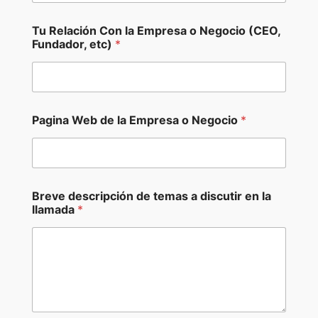
*
Tu Relación Con la Empresa o Negocio (CEO,
P
Fundador, etc)
*
a
g
i
n
a
W
Pagina Web de la Empresa o Negocio
*
e
b
Breve descripción de temas a discutir en la
llamada
*