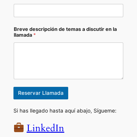
E
O
,
d
i
Breve descripción de temas a discutir en la
s
llamada
*
c
u
t
i
r
y
Reservar Llamada
Si has llegado hasta aquí abajo, Sígueme:
LinkedIn