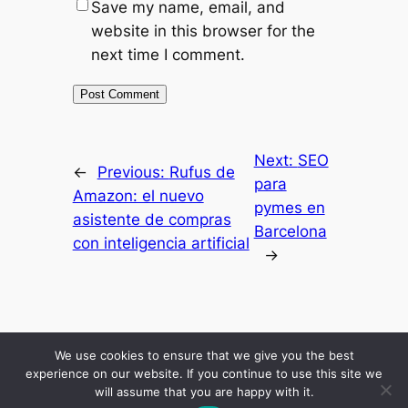
Save my name, email, and
website in this browser for the
next time I comment.
Next:
SEO
←
Previous:
Rufus de
para
Amazon: el nuevo
pymes en
asistente de compras
Barcelona
con inteligencia artificial
→
Inicio
Resultados
Mis Secretos
Blog Economico
Podcast
About Me
We use cookies to ensure that we give you the best
Comunidad
experience on our website. If you continue to use this site we
will assume that you are happy with it.