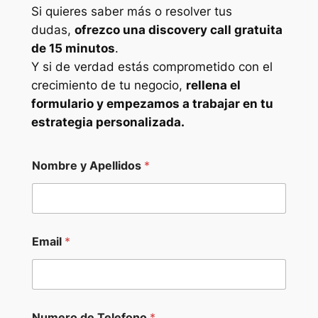
Si quieres saber más o resolver tus
dudas,
ofrezco una discovery call gratuita
de 15 minutos
.
Y si de verdad estás comprometido con el
crecimiento de tu negocio,
rellena el
formulario y empezamos a trabajar en tu
estrategia personalizada.
Nombre y Apellidos
*
B
Email
*
r
e
v
e
N
u
Numero de Telefono
*