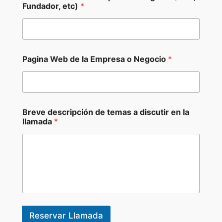
c
Fundador, etc)
*
r
i
p
c
i
ó
Pagina Web de la Empresa o Negocio
*
n
Breve descripción de temas a discutir en la
llamada
*
Reservar Llamada