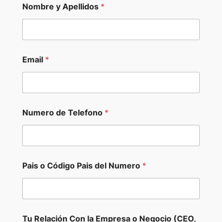
Nombre y Apellidos
*
Email
*
Numero de Telefono
*
e
Pais o Código Pais del Numero
*
n
d
e
d
e
s
Tu Relación Con la Empresa o Negocio (CEO,