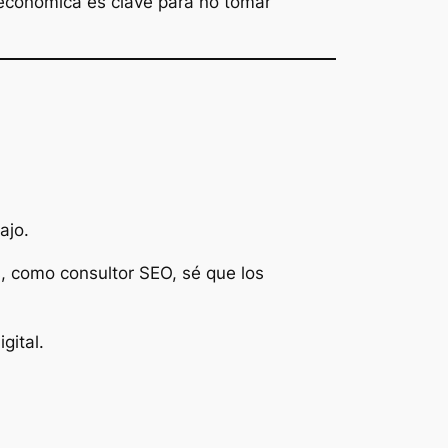
ón económica es clave para no tomar
ajo.
, como consultor SEO, sé que los
gital.