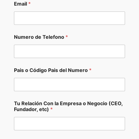
Email
*
C
E
O
,
N
u
Numero de Telefono
*
m
e
r
o
T
u
Pais o Código Pais del Numero
*
Tu Relación Con la Empresa o Negocio (CEO,
Fundador, etc)
*