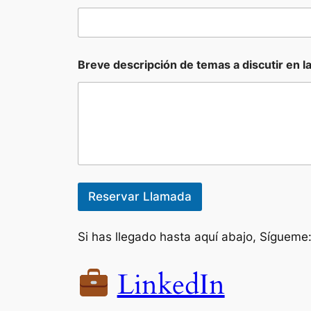
l
W
e
b
Breve descripción de temas a discutir en l
Reservar Llamada
Si has llegado hasta aquí abajo, Sígueme
LinkedIn