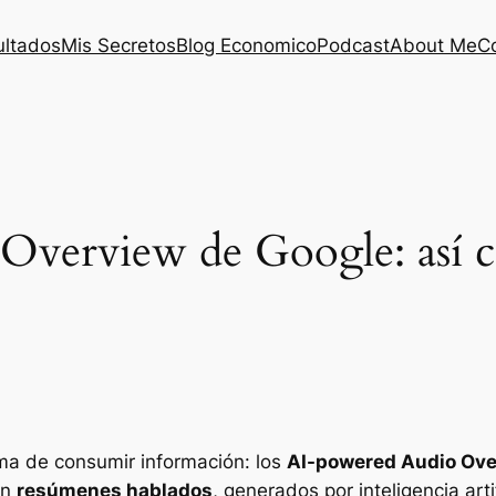
ultados
Mis Secretos
Blog Economico
Podcast
About Me
C
Overview de Google: así 
ma de consumir información: los
AI-powered Audio Ov
en
resúmenes hablados
, generados por inteligencia art