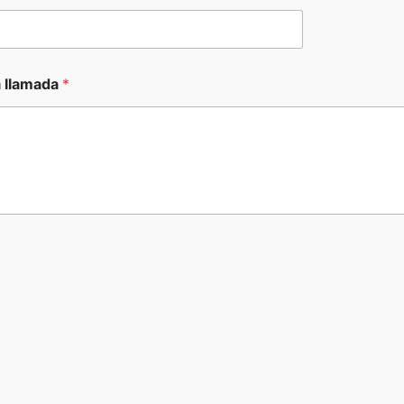
a llamada
*
: