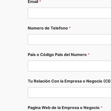
Email
*
Numero de Telefono
*
Pais o Código Pais del Numero
*
P
Tu Relación Con la Empresa o Negocio (CE
a
i
s
E
m
a
Pagina Web de la Empresa o Negocio
*
i