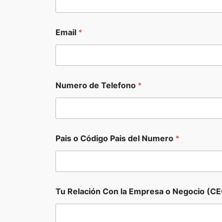
Email
*
Numero de Telefono
*
Pais o Código Pais del Numero
*
*
Tu Relación Con la Empresa o Negocio (CE
d
e
d
e