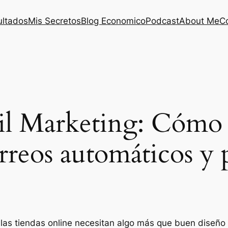
ultados
Mis Secretos
Blog Economico
Podcast
About Me
C
l Marketing: Cómo 
rreos automáticos y 
las tiendas online necesitan algo más que buen diseño