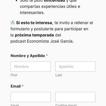
Solo te pido
sinceridad
y que
compartas experiencias útiles e
interesantes.
Si esto te interesa
, te invito a rellenar el
formulario y postularte para participar en
la
próxima temporada
del
podcast
Economista José García
.
S
Nombre y Apellido
*
o
c
i
a
l
First
Last
e
s
Email
*
u
n
S
o
Email
Confirm Email
c