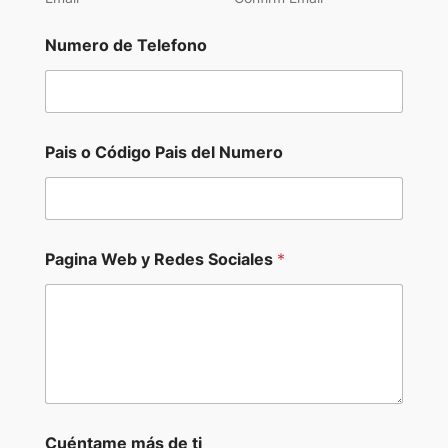
i
a
Numero de Telefono
l
e
s
Pais o Código Pais del Numero
Pagina Web y Redes Sociales
*
Cuéntame más de ti