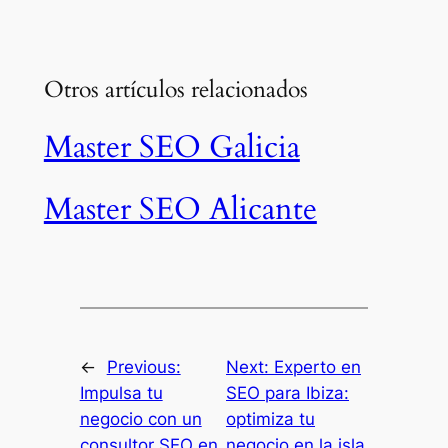
s
i
t
e
t
Otros artículos relacionados
u
Master SEO Galicia
Master SEO Alicante
←
Previous:
Next:
Experto en
Impulsa tu
SEO para Ibiza:
negocio con un
optimiza tu
consultor SEO en
negocio en la isla