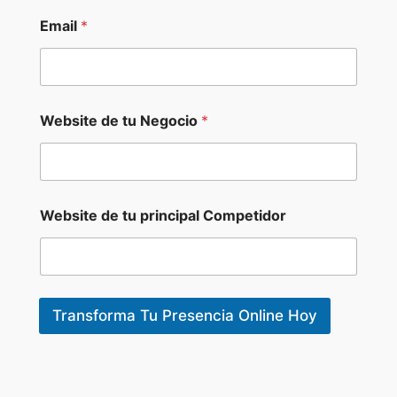
Email
*
Website de tu Negocio
*
p
Website de tu principal Competidor
r
i
n
c
i
p
Transforma Tu Presencia Online Hoy
a
l
W
e
b