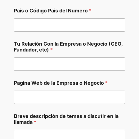
Pais o Código Pais del Numero
*
Tu Relación Con la Empresa o Negocio (CEO,
Fundador, etc)
*
C
Pagina Web de la Empresa o Negocio
*
ó
d
i
g
o
N
Breve descripción de temas a discutir en la
e
llamada
*
g
o
c